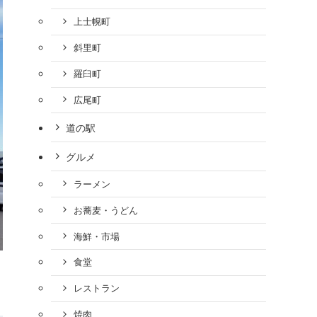
上士幌町
斜里町
羅臼町
広尾町
道の駅
グルメ
ラーメン
お蕎麦・うどん
海鮮・市場
食堂
レストラン
焼肉