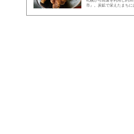
市』。炭鉱で栄えたまちに