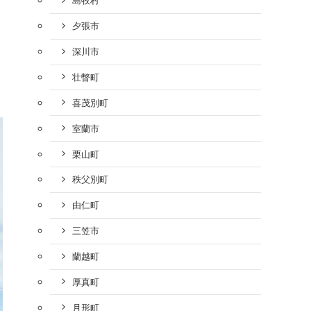
島牧村
夕張市
深川市
壮瞥町
喜茂別町
室蘭市
栗山町
秩父別町
由仁町
三笠市
蘭越町
厚真町
月形町