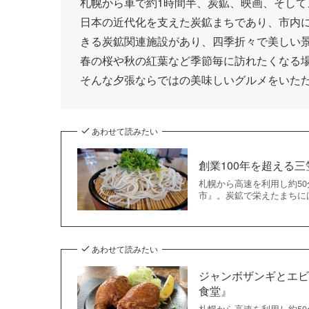
札幌から車で約1時間半、炭鉱、映画、そし
日本の近代化を支えた炭鉱まちであり、市内
きる炭鉱関連施設があり、四季折々で美しい
春の桜や秋の紅葉など季節毎に訪れたくなる
そんな夕張ならではの美味しいグルメをいた
あわせて読みたい
創業100年を超える
札幌から高速を利用し約5
市』。炭鉱で栄えたまちに
あわせて読みたい
ジャンボザンギとエ
食堂』
札幌から高速を利用し約5