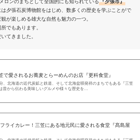
てメロンのまちとして全国的にも知られている
『夕張市』
には夕張石炭博物館をはじめ、数多くの歴史を学ぶことがで
景観が楽しめる雄大な自然も魅力の一つ。
場所でもあります。
だいてきました。
三笠で愛されるお蕎麦とらーめんのお店『更科食堂』
0分、北海道の近代炭鉱と鉄道、そして北海盆唄発祥のまちでもある『三笠
は昔から伝わる美味しいグルメや様々な歴史を…
ビフライカレー！三笠にある地元民に愛される食堂『髙島屋
0分、北海道の近代炭鉱と鉄道、そして北海盆唄発祥のまちでもある『三笠