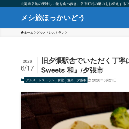
北海道各地の美味しい物を食べ歩き、各市町村の魅力をお伝えする
メシ旅ほっかいどう
ホーム
グルメ
レストラン
旧夕張駅舎でいただく丁寧に
2026
6/17
Sweets 和』/夕張市
グルメ
レストラン
食堂
道央
夕張市
2026年6月21日