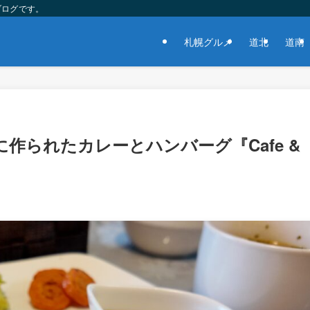
ブログです。
札幌グルメ
道北
道南
作られたカレーとハンバーグ『Cafe &