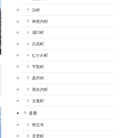
泊村
神恵内村
浦臼町
日高町
むかわ町
平取町
真狩村
黒松内町
北竜町
道東
帯広市
音更町