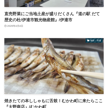
直売野菜にご当地土産が盛りだくさん『道の駅 だて
歴史の杜/伊達市観光物産館』/伊達市
2026年4月4日
海鮮・市場
焼きたての本ししゃもに舌鼓！むかわ町に来たらここ
『大野商店』/むかわ町