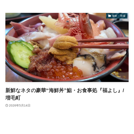
海鮮・市場
新鮮なネタの豪華“海鮮丼”鮨・お食事処『福よし』/
増毛町
2026年5月14日