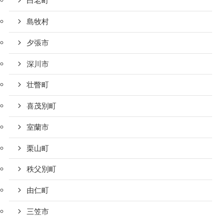
白老町
島牧村
夕張市
深川市
壮瞥町
喜茂別町
室蘭市
栗山町
秩父別町
由仁町
三笠市