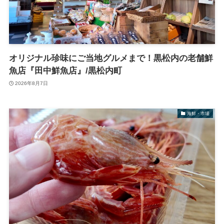
オリジナル珍味にご当地グルメまで！黒松内の老舗鮮
魚店『田中鮮魚店』/黒松内町
2026年8月7日
海鮮・市場