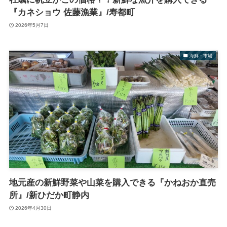
『カネショウ 佐藤漁業』/寿都町
2026年5月7日
海鮮・市場
地元産の新鮮野菜や山菜を購入できる『かねおか直売
所』/新ひだか町静内
2026年4月30日