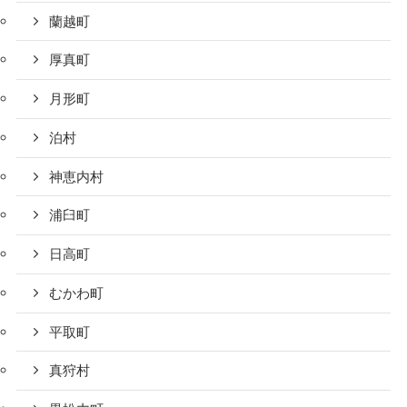
蘭越町
厚真町
月形町
泊村
神恵内村
浦臼町
日高町
むかわ町
平取町
真狩村