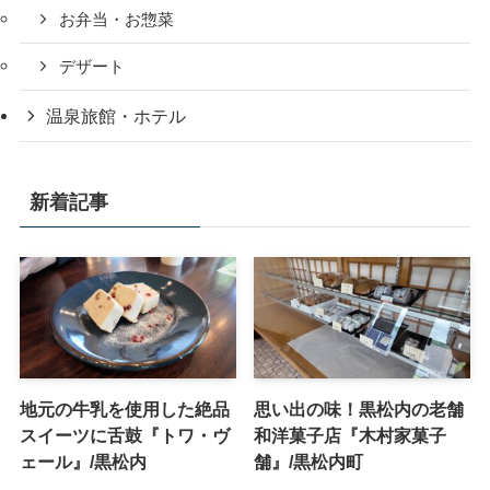
お弁当・お惣菜
デザート
温泉旅館・ホテル
新着記事
地元の牛乳を使用した絶品
思い出の味！黒松内の老舗
スイーツに舌鼓『トワ・ヴ
和洋菓子店『木村家菓子
ェール』/黒松内
舗』/黒松内町