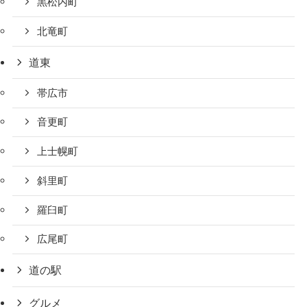
黒松内町
北竜町
道東
帯広市
音更町
上士幌町
斜里町
羅臼町
広尾町
道の駅
グルメ