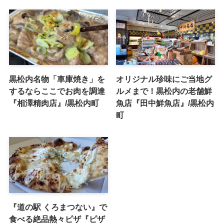
黒松内名物「車庫焼き」を
オリジナル珍味にご当地グ
するならここでお肉を調達
ルメまで！黒松内の老舗鮮
『相澤精肉店』/黒松内町
魚店『田中鮮魚店』/黒松内
町
『道の駅 くろまつない』で
食べる絶品熱々ピザ『ピザ