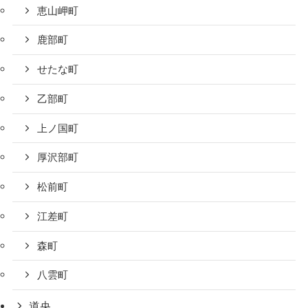
恵山岬町
鹿部町
せたな町
乙部町
上ノ国町
厚沢部町
松前町
江差町
森町
八雲町
道央