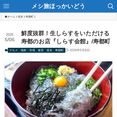
メシ旅ほっかいどう
ホーム
道央
寿都町
鮮度抜群！生しらすをいただける
2026
5/06
寿都のお店『しらす会館』/寿都町
2026年5月8日
グルメ
海鮮・市場
食堂
道央
寿都町