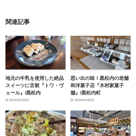
関連記事
地元の牛乳を使用した絶品
思い出の味！黒松内の老舗
スイーツに舌鼓『トワ・ヴ
和洋菓子店『木村家菓子
ェール』/黒松内
舗』/黒松内町
2026年8月8日
2026年8月8日