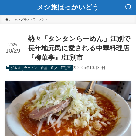
メシ旅ほっかいどう
ホーム
グルメ
ラーメン
熱々「タンタンらーめん」江別で
2025
長年地元民に愛される中華料理店
10/29
『柳華亭』/江別市
2025年10月30日
グルメ
ラーメン
食堂
道央
江別市