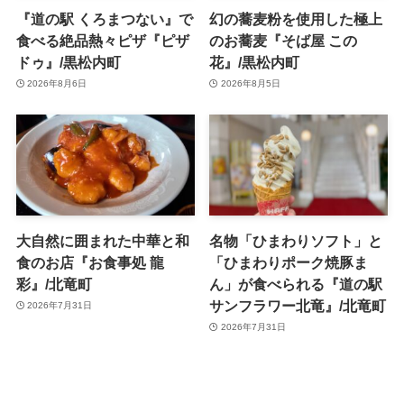
『道の駅 くろまつない』で
幻の蕎麦粉を使用した極上
食べる絶品熱々ピザ『ピザ
のお蕎麦『そば屋 この
ドゥ』/黒松内町
花』/黒松内町
2026年8月6日
2026年8月5日
大自然に囲まれた中華と和
名物「ひまわりソフト」と
食のお店『お食事処 龍
「ひまわりポーク焼豚ま
彩』/北竜町
ん」が食べられる『道の駅
サンフラワー北竜』/北竜町
2026年7月31日
2026年7月31日