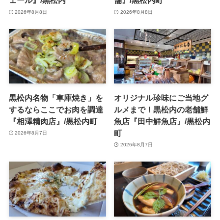
ェール』/黒松内
舗』/黒松内町
2026年8月8日
2026年8月8日
黒松内名物「車庫焼き」を
オリジナル珍味にご当地グ
するならここでお肉を調達
ルメまで！黒松内の老舗鮮
『相澤精肉店』/黒松内町
魚店『田中鮮魚店』/黒松内
町
2026年8月7日
2026年8月7日