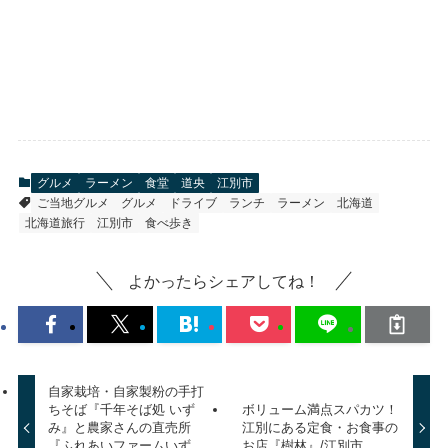
グルメ
ラーメン
食堂
道央
江別市
ご当地グルメ
グルメ
ドライブ
ランチ
ラーメン
北海道
北海道旅行
江別市
食べ歩き
よかったらシェアしてね！
自家栽培・自家製粉の手打
ちそば『千年そば処 いず
ボリューム満点スパカツ！
み』と農家さんの直売所
江別にある定食・お食事の
『ふれあいファームいず
お店『樹林』/江別市