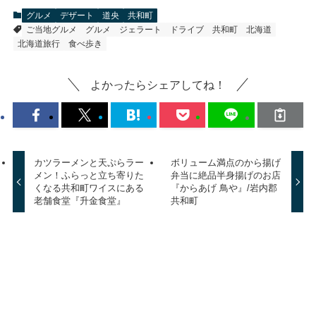
グルメ
デザート
道央
共和町
ご当地グルメ
グルメ
ジェラート
ドライブ
共和町
北海道
北海道旅行
食べ歩き
よかったらシェアしてね！
カツラーメンと天ぷらラー
ボリューム満点のから揚げ
メン！ふらっと立ち寄りた
弁当に絶品半身揚げのお店
くなる共和町ワイスにある
『からあげ 鳥や』/岩内郡
老舗食堂『升金食堂』
共和町