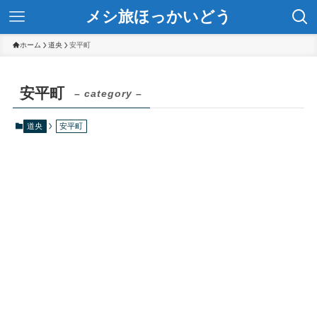
メシ旅ほっかいどう
ホーム
道央
安平町
安平町
– category –
道央
安平町