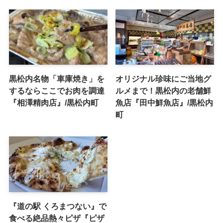
黒松内名物「車庫焼き」を
オリジナル珍味にご当地グ
するならここでお肉を調達
ルメまで！黒松内の老舗鮮
『相澤精肉店』/黒松内町
魚店『田中鮮魚店』/黒松内
町
『道の駅 くろまつない』で
食べる絶品熱々ピザ『ピザ