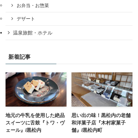
お弁当・お惣菜
デザート
温泉旅館・ホテル
新着記事
地元の牛乳を使用した絶品
思い出の味！黒松内の老舗
スイーツに舌鼓『トワ・ヴ
和洋菓子店『木村家菓子
ェール』/黒松内
舗』/黒松内町