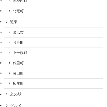
黒松内町
北竜町
道東
帯広市
音更町
上士幌町
斜里町
羅臼町
広尾町
道の駅
グルメ