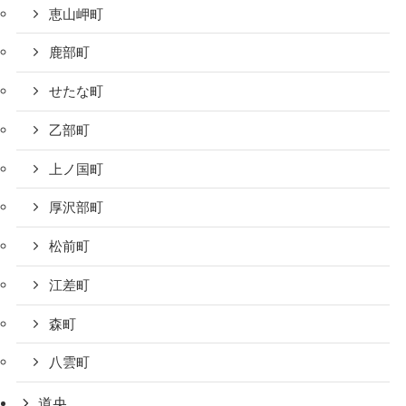
恵山岬町
鹿部町
せたな町
乙部町
上ノ国町
厚沢部町
松前町
江差町
森町
八雲町
道央