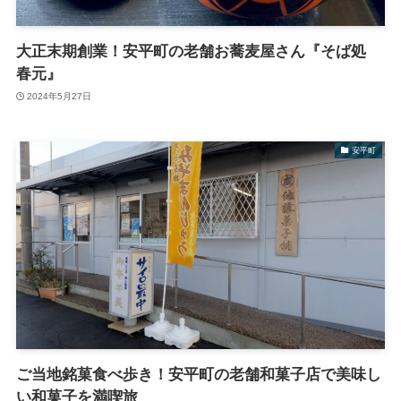
大正末期創業！安平町の老舗お蕎麦屋さん『そば処
春元』
2024年5月27日
安平町
ご当地銘菓食べ歩き！安平町の老舗和菓子店で美味し
い和菓子を満喫旅