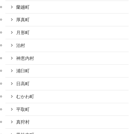
蘭越町
厚真町
月形町
泊村
神恵内村
浦臼町
日高町
むかわ町
平取町
真狩村