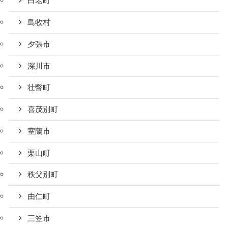
白老町
島牧村
夕張市
深川市
壮瞥町
喜茂別町
室蘭市
栗山町
秩父別町
由仁町
三笠市