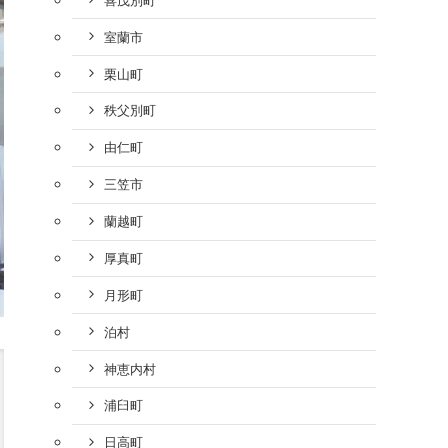
室蘭市
栗山町
秩父別町
由仁町
三笠市
蘭越町
厚真町
月形町
泊村
神恵内村
浦臼町
日高町