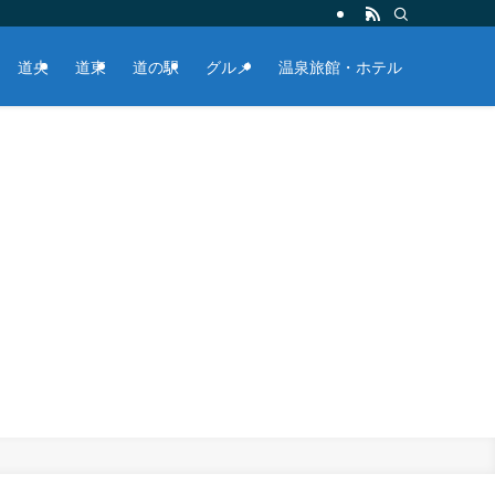
道央
道東
道の駅
グルメ
温泉旅館・ホテル