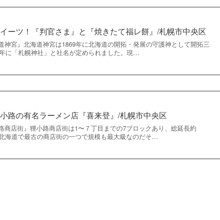
イーツ！『判官さま』と『焼きたて福レ餅』/札幌市中央区
道神宮』北海道神宮は1869年に北海道の開拓・発展の守護神として開拓三
71年に「札幌神社」と社名が定められました。現…
小路の有名ラーメン店『喜来登』/札幌市中央区
路商店街』狸小路商店街は1〜７丁目までの7ブロックあり、総延長約
軒、北海道で最古の商店街の一つで規模も最大級なのだそ…