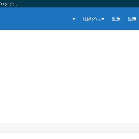
ブログです。
札幌グルメ
道北
道南