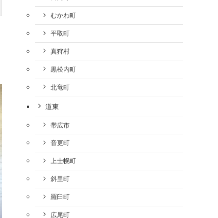
むかわ町
平取町
真狩村
黒松内町
北竜町
道東
帯広市
音更町
上士幌町
斜里町
羅臼町
広尾町