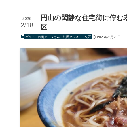
円山の閑静な住宅街に佇む
2026
2/18
区
グルメ
お蕎麦・うどん
札幌グルメ
中央区
2026年2月20日