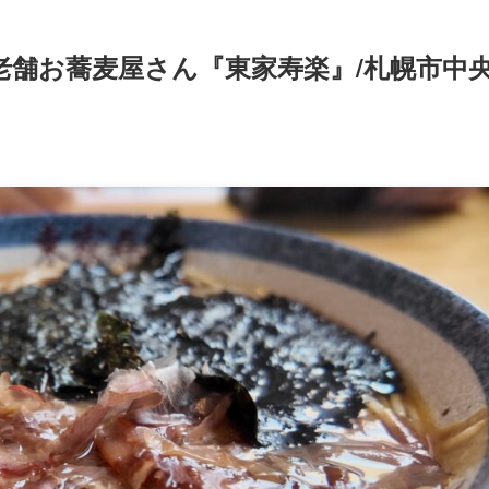
老舗お蕎麦屋さん『東家寿楽』/札幌市中