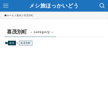
メシ旅ほっかいどう
ホーム
道央
喜茂別町
喜茂別町
– category –
道央
喜茂別町