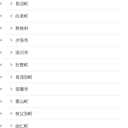
長沼町
白老町
島牧村
夕張市
深川市
壮瞥町
喜茂別町
室蘭市
栗山町
秩父別町
由仁町