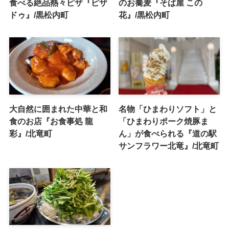
食べる絶品熱々ピザ『ピザ
のお蕎麦『そば屋 この
ドゥ』/黒松内町
花』/黒松内町
大自然に囲まれた中華と和
名物「ひまわりソフト」と
食のお店『お食事処 龍
「ひまわりポーク焼豚ま
彩』/北竜町
ん」が食べられる『道の駅
サンフラワー北竜』/北竜町