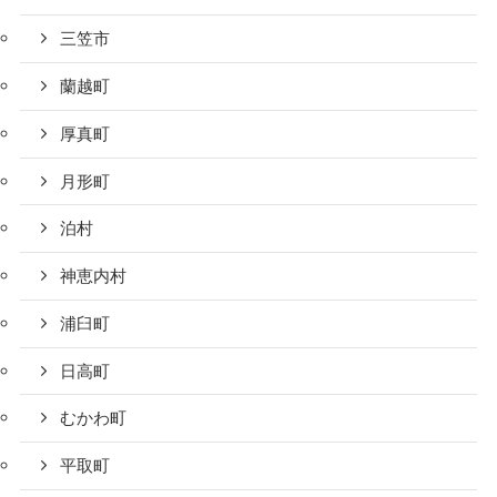
三笠市
蘭越町
厚真町
月形町
泊村
神恵内村
浦臼町
日高町
むかわ町
平取町