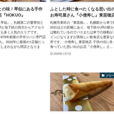
との味！琴似にある手作
ふとした時に食べたくなる思い出
『HOKUO』
お寿司屋さん『小僧寿し』東苗穂
『琴似』。札幌第二の繁華街と
札幌市東区の『東苗穂』。札幌駅から車で
Rと地下鉄の両方からアクセス
20分ほどの距離にあり、地下鉄やJRの駅
店も多く人気のエリアです。
は離れているのでバスまたは車での移動が
) 1979年創業の手作りパン専門店
インになりますが美味しい飲食店も豊富な
ん。2022年に最後の1店舗だっ
所です。 小僧寿し 東苗穂店 子供の頃に良
惜しまれながら閉店となりま
食べていた思い出のお店『小僧寿し』さ...
2025年1月7日
デザ