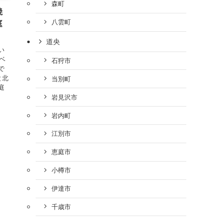
森町
焼
八雲町
庭
道央
い
ベ
石狩市
で
と北
当別町
庭
岩見沢市
岩内町
江別市
恵庭市
小樽市
伊達市
千歳市