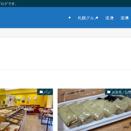
ブログです。
札幌グルメ
道北
道南
パン
お弁当・お