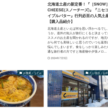
北海道土産の新定番！『［SNOW
CHEESE(スノーチーズ)』『ニセ
イプルバター』行列必至の人気土
【購入品紹介】
北海道土産といえば何を思い浮かべるでし
うか。道外の知人が旅行にくると決まって
ススメのお土産を聞かれるのですが、地元
がら何でも美味しいと思うのでいつも返答
悩んでしまいます。食をしっかり楽しみた
通な旅行者の方ですと海産物や夕張メロ...
2024年7月5日
お蕎麦・うどん
たい焼き・お