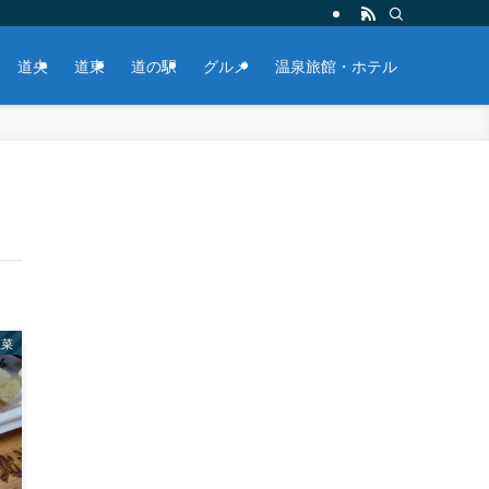
道央
道東
道の駅
グルメ
温泉旅館・ホテル
惣菜