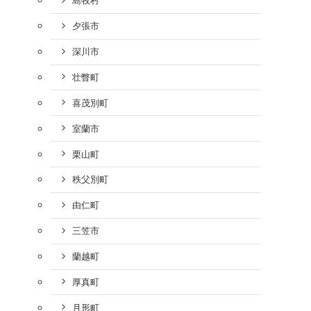
島牧村
夕張市
深川市
壮瞥町
喜茂別町
室蘭市
栗山町
秩父別町
由仁町
三笠市
蘭越町
厚真町
月形町