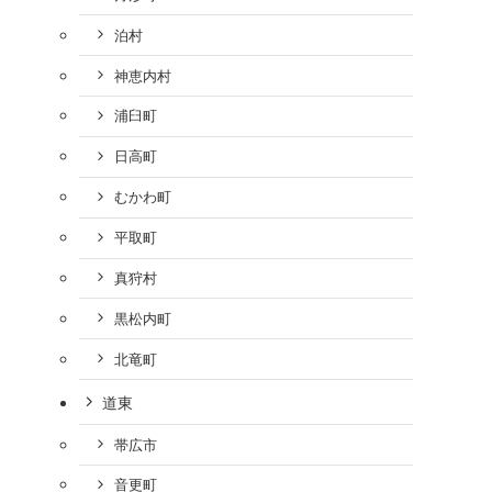
泊村
神恵内村
浦臼町
日高町
むかわ町
平取町
真狩村
黒松内町
北竜町
道東
帯広市
音更町