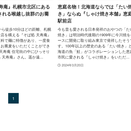
天寿庵』札幌市北区にある
恵庭名物！北海道ならでは「たい
される喉越し抜群のお蕎
き」ならぬ『しゃけ焼き本舗』恵
駅前店
から徒歩10分ほどの距離、札幌
今も昔も愛される日本発祥のおやつの「た
店を構える『そば処 天寿庵』
焼き」は明治時代後期の1909年に今川焼を
更科で麺に特徴があり、一度食
ースに開発に取り組み東京で発祥したそう
るお蕎麦をいただくことができ
す。100年以上の歴史のある「たい焼き」
 天寿庵 住宅街の中にひっそり
海道の魚「鮭」がコラボレーションした恵
 天寿庵』さん。遥か遠...
市民に愛される『しゃけ焼き』をいただ...
2024年3月20日
1