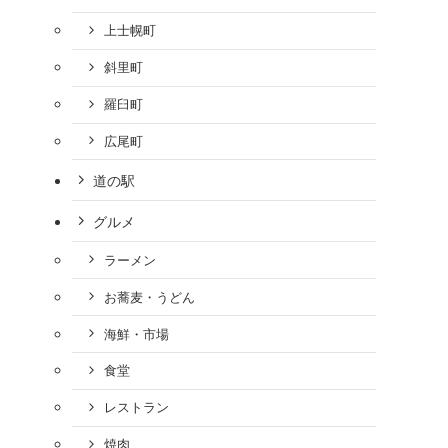
上士幌町
斜里町
羅臼町
広尾町
道の駅
グルメ
ラーメン
お蕎麦・うどん
海鮮・市場
食堂
レストラン
焼肉