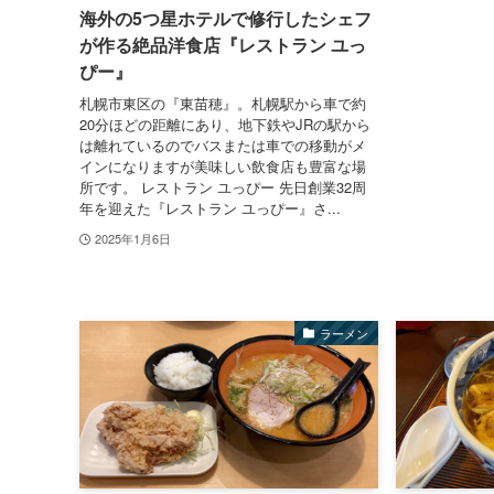
海外の5つ星ホテルで修行したシェフ
が作る絶品洋食店『レストラン ユっ
ぴー』
札幌市東区の『東苗穂』。札幌駅から車で約
20分ほどの距離にあり、地下鉄やJRの駅から
は離れているのでバスまたは車での移動がメ
インになりますが美味しい飲食店も豊富な場
所です。 レストラン ユっぴー 先日創業32周
年を迎えた『レストラン ユっぴー』さ...
2025年1月6日
ラーメン