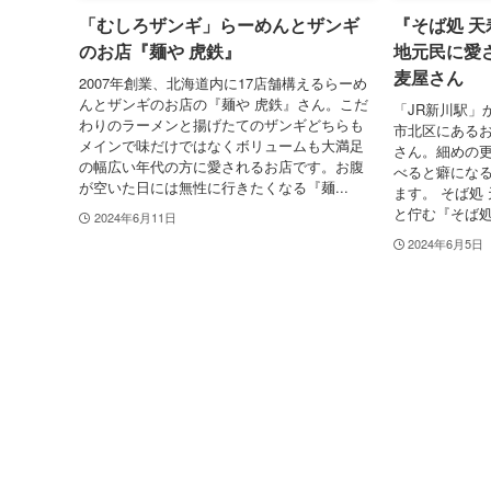
「むしろザンギ」らーめんとザンギ
『そば処 
のお店『麺や 虎鉄』
地元民に愛
麦屋さん
2007年創業、北海道内に17店舗構えるらーめ
んとザンギのお店の『麺や 虎鉄』さん。こだ
「JR新川駅」
わりのラーメンと揚げたてのザンギどちらも
市北区にあるお
メインで味だけではなくボリュームも大満足
さん。細めの
の幅広い年代の方に愛されるお店です。お腹
べると癖にな
が空いた日には無性に行きたくなる『麺...
ます。 そば処
と佇む『そば処
2024年6月11日
2024年6月5日