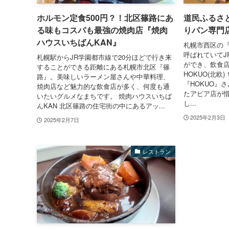
ホルモン定食500円？！北区篠路にあ
道民ふるさ
る味もコスパも最強の焼肉店『焼肉
りパン専門店
ハウスいちばんKAN』
札幌市西区の
呼ばれていてJ
札幌駅からJR学園都市線で20分ほどで行き来
ができ、飲食
することができる距離にある札幌市北区『篠
HOKUO(北欧
路』。美味しいラーメン屋さんや中華料理、
『HOKUO』さ
焼肉店など魅力的な飲食店が多く、何度も通
たアピア店が
いたいグルメなまちです。 焼肉ハウスいちば
し...
んKAN 北区篠路の住宅街の中にあるアッ...
2025年2月3日
2025年2月7日
レストラン