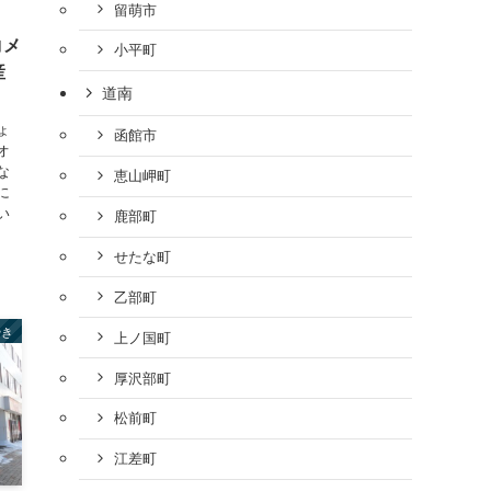
留萌市
］
コメ
小平町
産
道南
ょ
函館市
オ
な
恵山岬町
に
い
鹿部町
せたな町
乙部町
やき
上ノ国町
厚沢部町
松前町
江差町