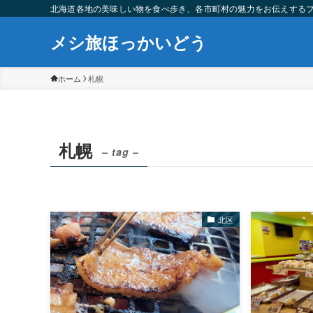
北海道各地の美味しい物を食べ歩き、各市町村の魅力をお伝えする
メシ旅ほっかいどう
ホーム
札幌
札幌
– tag –
北区