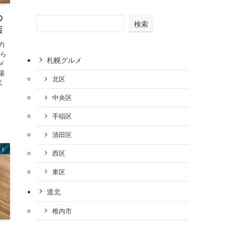
の
検索
店
約
から
札幌グルメ
メ
場
北区
く
中央区
手稲区
清田区
ート
西区
東区
道北
稚内市