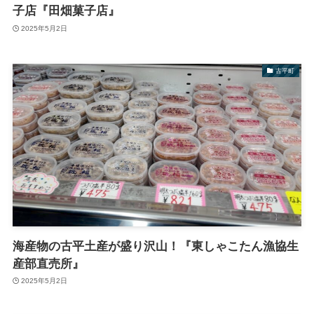
子店『田畑菓子店』
2025年5月2日
古平町
海産物の古平土産が盛り沢山！『東しゃこたん漁協生
産部直売所』
2025年5月2日