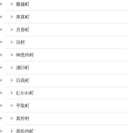
蘭越町
厚真町
月形町
泊村
神恵内村
浦臼町
日高町
むかわ町
平取町
真狩村
黒松内町