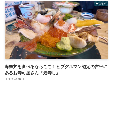
古平町
海鮮丼を食べるならここ！ビブグルマン認定の古平に
あるお寿司屋さん『港寿し』
2025年5月2日