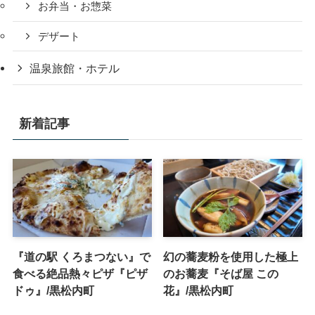
お弁当・お惣菜
デザート
温泉旅館・ホテル
新着記事
『道の駅 くろまつない』で
幻の蕎麦粉を使用した極上
食べる絶品熱々ピザ『ピザ
のお蕎麦『そば屋 この
ドゥ』/黒松内町
花』/黒松内町