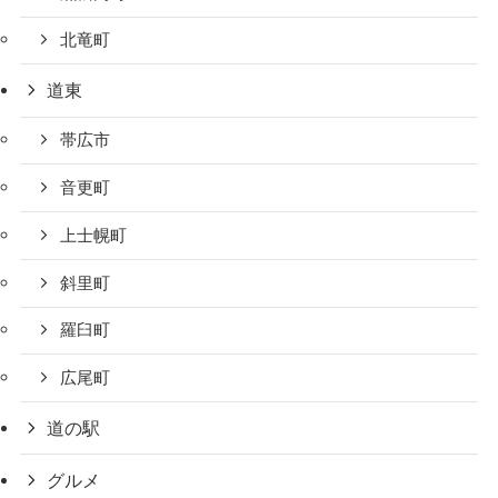
北竜町
道東
帯広市
音更町
上士幌町
斜里町
羅臼町
広尾町
道の駅
グルメ