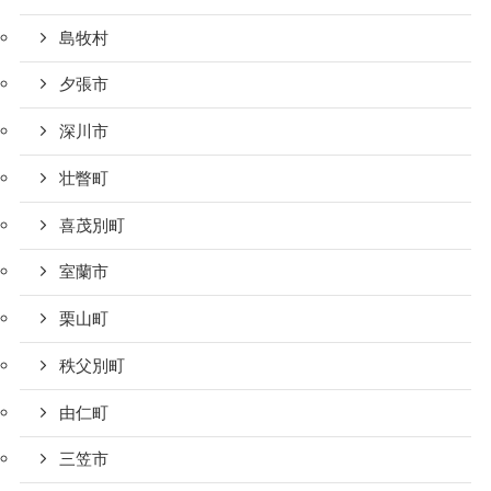
島牧村
夕張市
深川市
壮瞥町
喜茂別町
室蘭市
栗山町
秩父別町
由仁町
三笠市