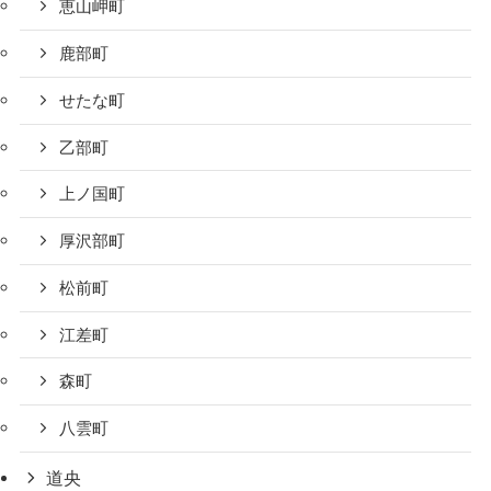
恵山岬町
鹿部町
せたな町
乙部町
上ノ国町
厚沢部町
松前町
江差町
森町
八雲町
道央