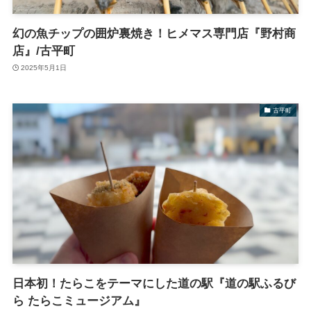
幻の魚チップの囲炉裏焼き！ヒメマス専門店『野村商
店』/古平町
2025年5月1日
古平町
日本初！たらこをテーマにした道の駅『道の駅ふるび
ら たらこミュージアム』