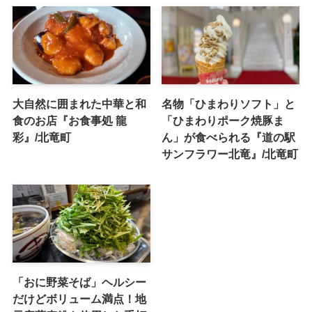
大自然に囲まれた中華と和
名物「ひまわりソフト」と
食のお店『お食事処 龍
「ひまわりポーク焼豚ま
彩』/北竜町
ん」が食べられる『道の駅
サンフラワー北竜』/北竜町
「おに野菜そば」ヘルシー
だけどボリューム満点！地