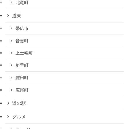
北竜町
道東
帯広市
音更町
上士幌町
斜里町
羅臼町
広尾町
道の駅
グルメ