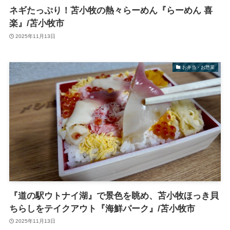
ネギたっぷり！苫小牧の熱々らーめん『らーめん 喜
楽』/苫小牧市
2025年11月13日
お弁当・お惣菜
『道の駅ウトナイ湖』で景色を眺め、苫小牧ほっき貝
ちらしをテイクアウト『海鮮パーク』/苫小牧市
2025年11月13日