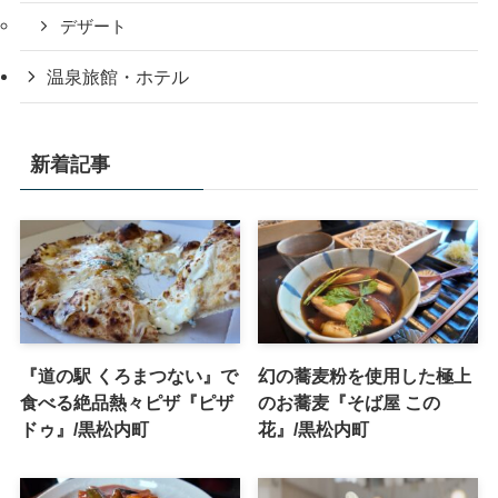
デザート
温泉旅館・ホテル
新着記事
『道の駅 くろまつない』で
幻の蕎麦粉を使用した極上
食べる絶品熱々ピザ『ピザ
のお蕎麦『そば屋 この
ドゥ』/黒松内町
花』/黒松内町