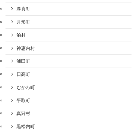
厚真町
月形町
泊村
神恵内村
浦臼町
日高町
むかわ町
平取町
真狩村
黒松内町