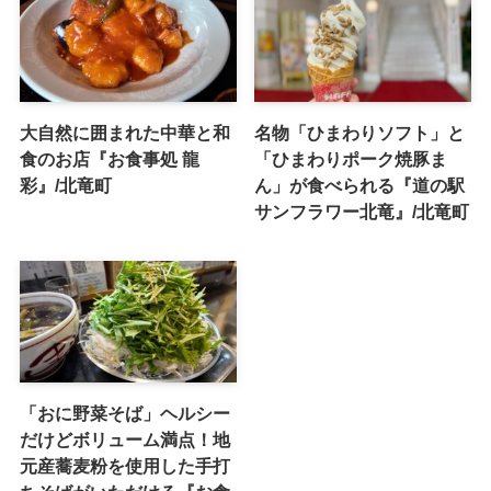
大自然に囲まれた中華と和
名物「ひまわりソフト」と
食のお店『お食事処 龍
「ひまわりポーク焼豚ま
彩』/北竜町
ん」が食べられる『道の駅
サンフラワー北竜』/北竜町
「おに野菜そば」ヘルシー
だけどボリューム満点！地
元産蕎麦粉を使用した手打