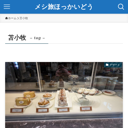
メシ旅ほっかいどう
ホーム
苫小牧
苫小牧
– tag –
デザート