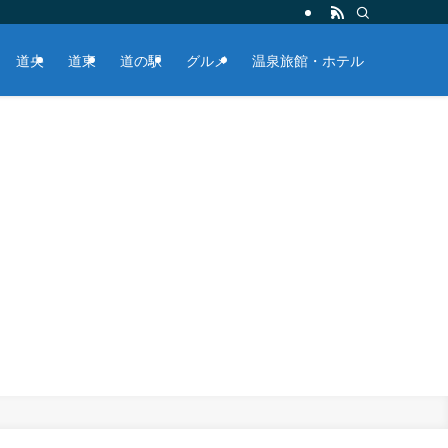
道央
道東
道の駅
グルメ
温泉旅館・ホテル