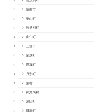
室蘭市
栗山町
秩父別町
由仁町
三笠市
蘭越町
厚真町
月形町
泊村
神恵内村
浦臼町
日高町