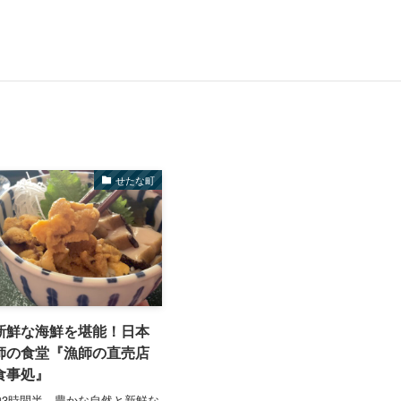
せたな町
新鮮な海鮮を堪能！日本
師の食堂『漁師の直売店
食事処』
3時間半、豊かな自然と新鮮な