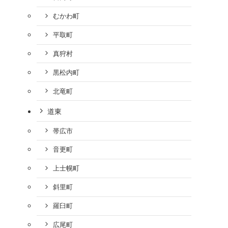
むかわ町
平取町
真狩村
黒松内町
北竜町
道東
帯広市
音更町
上士幌町
斜里町
羅臼町
広尾町