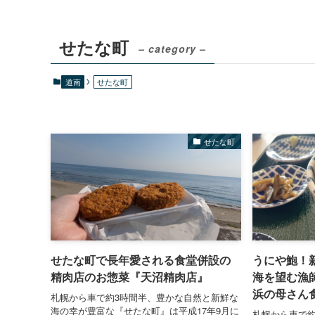
せたな町
– category –
道南
せたな町
せたな町
せたな町で長年愛される食堂併設の
うにや鮑！
精肉店のお惣菜『天沼精肉店』
海を望む漁
浜の母さん
札幌から車で約3時間半、豊かな自然と新鮮な
海の幸が豊富な『せたな町』は平成17年9月に
札幌から車で約