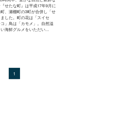
『せたな町』は平成17年9月に
町、瀬棚町の3町が合併し「せ
りました。町の花は「スイセ
ンコ」鳥は「カモメ」。自然溢
い海鮮グルメをいただい...
1