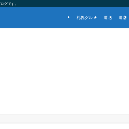
ブログです。
札幌グルメ
道北
道南